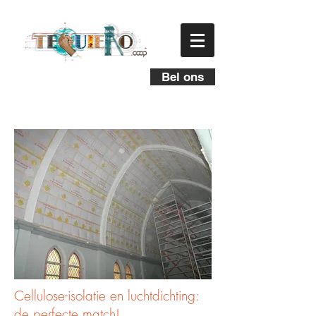
Bel ons
Cellulose-isolatie en luchtdichting:
de perfecte match!